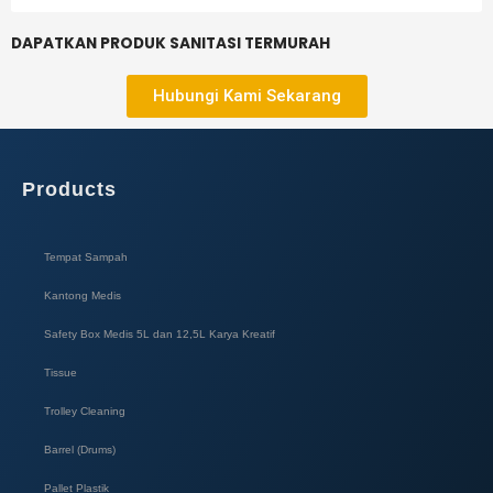
DAPATKAN PRODUK SANITASI TERMURAH
Hubungi Kami Sekarang
Products
Tempat Sampah
Kantong Medis
Safety Box Medis 5L dan 12,5L Karya Kreatif​
Tissue
Trolley Cleaning
Barrel (Drums)
Pallet Plastik