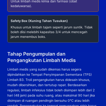
Untuk limbah medis kimia dan farmasi (obat
kedaluwarsa).
Safety Box (Kuning Tahan Tusukan)
Khusus untuk limbah tajam seperti jarum suntik. Tidak
boleh diisi melebihi kapasitas 3/4 untuk mencegah
jarum menembus boks.
Tahap Pengumpulan dan
Pengangkutan Limbah Medis
Limbah medis yang sudah dikemas harus segera
dipindahkan ke Tempat Penyimpanan Sementara (TPS)
Limbah B3. Troli pengangkutan harus didesain khusus,
mudah dibersihkan, dan tertutup rapat. Berdasarkan
regulasi, limbah infeksius tidak boleh disimpan lebih dari 2
hari (48 jam) pada suhu ruang, atau maksimal 90 hari jika
disimpan di ruangan pendingin bersuhu 0°C atau lebih
rendah. Pengangkutan ke tempat pemusnahan akhir harus