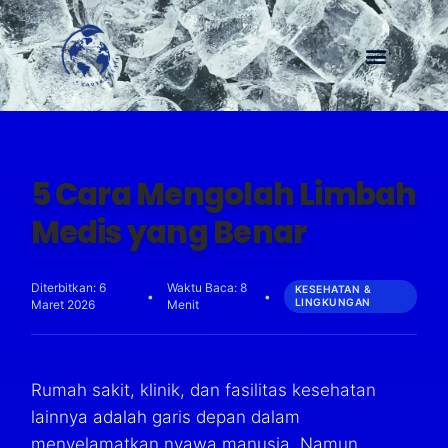
Menu
5 Cara Mengolah Limbah
Medis yang Benar
Diterbitkan: 6
Waktu Baca: 8
KESEHATAN &
•
•
LINGKUNGAN
Maret 2026
Menit
Rumah sakit, klinik, dan fasilitas kesehatan
lainnya adalah garis depan dalam
menyelamatkan nyawa manusia. Namun,