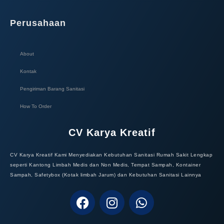
Perusahaan
About
Kontak
Pengiriman Barang Sanitasi
How To Order
CV Karya Kreatif
CV Karya Kreatif Kami Menyediakan Kebutuhan Sanitasi Rumah Sakit Lengkap
seperti Kantong Limbah Medis dan Non Medis, Tempat Sampah, Kontainer
Sampah, Safetybox (Kotak limbah Jarum) dan Kebutuhan Sanitasi Lainnya
F
I
W
a
n
h
c
s
a