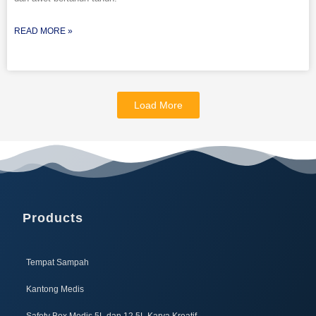
READ MORE »
Load More
Products
Tempat Sampah
Kantong Medis
Safety Box Medis 5L dan 12,5L Karya Kreatif​