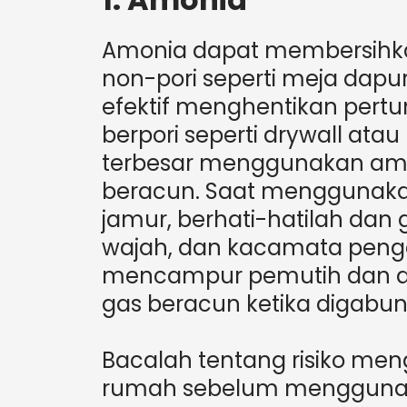
Amonia dapat membersihka
non-pori seperti meja dapur,
efektif menghentikan pert
berpori seperti drywall ata
terbesar menggunakan amon
beracun. Saat menggunak
jamur, berhati-hatilah dan
wajah, dan kacamata pen
mencampur pemutih dan a
gas beracun ketika digabu
Bacalah tentang risiko me
rumah sebelum menggunaka