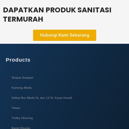
DAPATKAN PRODUK SANITASI
TERMURAH
Hubungi Kami Sekarang
Products
Tempat Sampah
Kantong Medis
Safety Box Medis 5L dan 12,5L Karya Kreatif​
Tissue
Trolley Cleaning
Barrel (Drums)