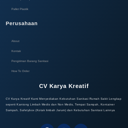
Pallet Plastik
Perusahaan
About
Kontak
Pengiriman Barang Sanitasi
How To Order
CV Karya Kreatif
CV Karya Kreatif Kami Menyediakan Kebutuhan Sanitasi Rumah Sakit Lengkap
seperti Kantong Limbah Medis dan Non Medis, Tempat Sampah, Kontainer
Sampah, Safetybox (Kotak limbah Jarum) dan Kebutuhan Sanitasi Lainnya
F
I
W