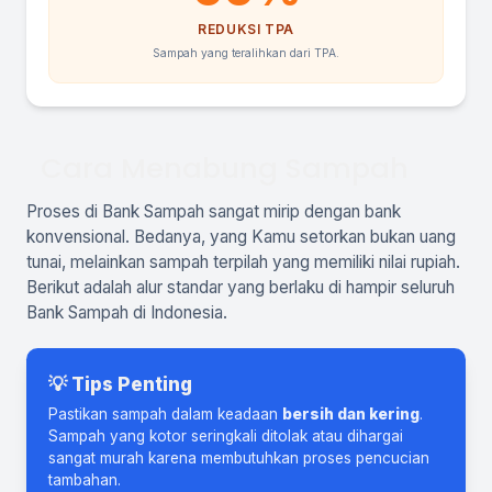
REDUKSI TPA
Sampah yang teralihkan dari TPA.
Cara Menabung Sampah
Proses di Bank Sampah sangat mirip dengan bank
konvensional. Bedanya, yang Kamu setorkan bukan uang
tunai, melainkan sampah terpilah yang memiliki nilai rupiah.
Berikut adalah alur standar yang berlaku di hampir seluruh
Bank Sampah di Indonesia.
💡 Tips Penting
Pastikan sampah dalam keadaan
bersih dan kering
.
Sampah yang kotor seringkali ditolak atau dihargai
sangat murah karena membutuhkan proses pencucian
tambahan.