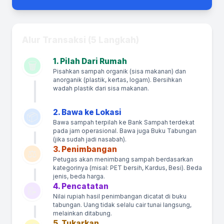
Alur Transaksi (5 Langkah)
1. Pilah Dari Rumah
🗑️
Pisahkan sampah organik (sisa makanan) dan
anorganik (plastik, kertas, logam). Bersihkan
wadah plastik dari sisa makanan.
2. Bawa ke Lokasi
📦
Bawa sampah terpilah ke Bank Sampah terdekat
pada jam operasional. Bawa juga Buku Tabungan
(jika sudah jadi nasabah).
3. Penimbangan
⚖️
Petugas akan menimbang sampah berdasarkan
kategorinya (misal: PET bersih, Kardus, Besi). Beda
jenis, beda harga.
4. Pencatatan
📝
Nilai rupiah hasil penimbangan dicatat di buku
tabungan. Uang tidak selalu cair tunai langsung,
melainkan ditabung.
5. Tukarkan