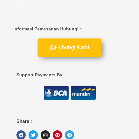
Kapasitas : 120 L
Ukuran : 622 x 522 x 858 MM
Informasi Pemesanan Hubungi :
Hubungi Kami
Support Payments By:
Share :
F
T
I
P
T
a
w
n
i
e