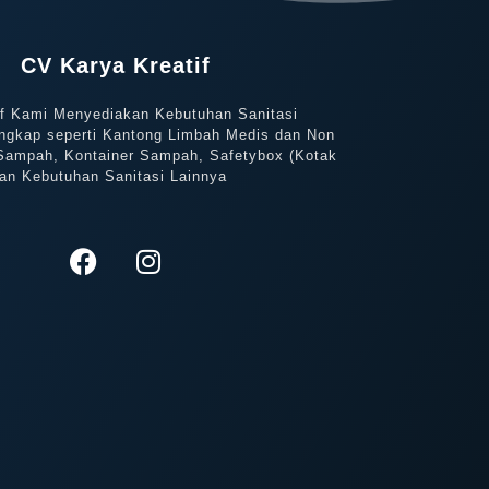
CV Karya Kreatif
if Kami Menyediakan Kebutuhan Sanitasi
ngkap seperti Kantong Limbah Medis dan Non
Sampah, Kontainer Sampah, Safetybox (Kotak
an Kebutuhan Sanitasi Lainnya
F
I
a
n
c
s
e
t
b
a
o
g
o
r
k
a
m