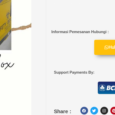
Ukuran : 20 x 15 x 17 cm
Informasi Pemesanan Hubungi :
Hu
Support Payments By:
F
T
I
Share :
a
w
n
i