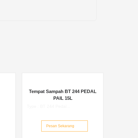
n
l
t
e
e
g
r
r
e
a
s
m
t
Tempat Sampah BT 244 PEDAL
PAIL 15L
Type : BT 244 Pedal...
Pesan Sekarang