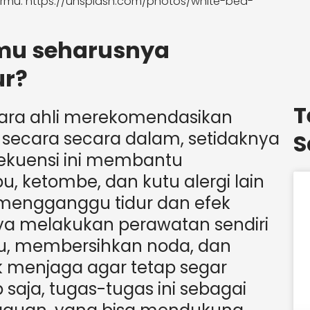
rmu: https://unsplash.com/photos/white-bed-
amu seharusnya
ur?
T
ara ahli merekomendasikan
secara secara dalam, setidaknya
S
frekuensi ini membantu
 ketombe, dan kutu alergi lain
engganggu tidur dan efek
a melakukan perawatan sendiri
bu, membersihkan noda, dan
menjaga agar tetap segar
 saja, tugas-tugas ini sebagai