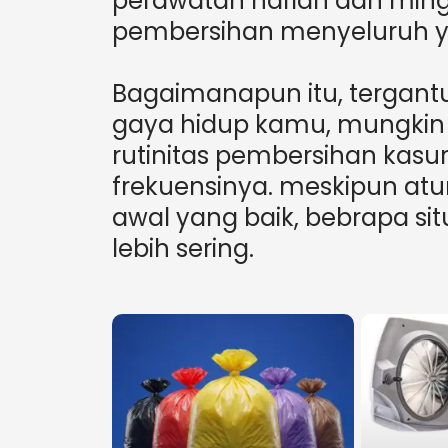
perawatan harian dan min
pembersihan menyeluruh ya
Bagaimanapun itu, tergan
gaya hidup kamu, mungkin
rutinitas pembersihan kas
frekuensinya. meskipun at
awal yang baik, bebrapa si
lebih sering.