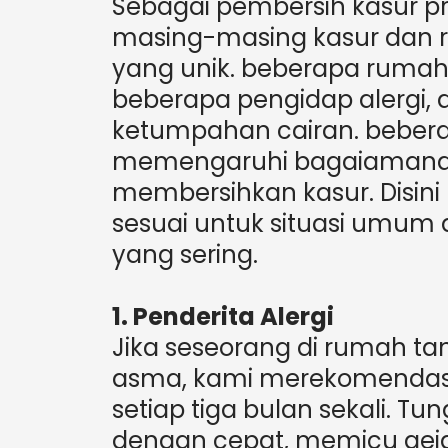
Sebagai pembersih kasur p
masing-masing kasur dan 
yang unik. beberapa rumah
beberapa pengidap alergi,
ketumpahan cairan. beberap
memengaruhi bagaiamana
membersihkan kasur. Disini
sesuai untuk situasi umu
yang sering.
1. Penderita Alergi
Jika seseorang di rumah ta
asma, kami merekomendas
setiap tiga bulan sekali. 
dengan cepat, memicu gejal