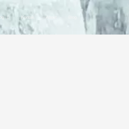
log
Kontak
About
Blog