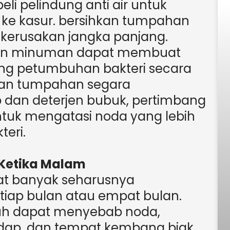
eli pelindung anti air untuk
ke kasur. bersihkan tumpahan
kerusakan jangka panjang.
an minuman dapat membuat
g petumbuhan bakteri secara
kan tumpahan segara
dan deterjen bubuk, pertimbang
ntuk mengatasi noda yang lebih
eri.
 Ketika Malam
at banyak seharusnya
iap bulan atau empat bulan.
buh dapat menyebab noda,
edap, dan tempat kembang biak