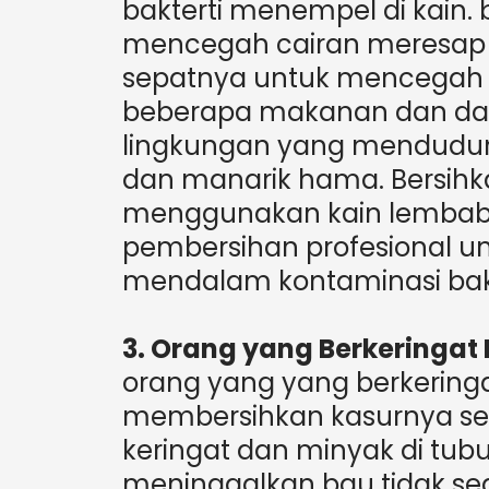
bakterti menempel di kain. b
mencegah cairan meresap 
sepatnya untuk mencegah 
beberapa makanan dan d
lingkungan yang mendudun
dan manarik hama. Bersih
menggunakan kain lembab 
pembersihan profesional u
mendalam kontaminasi bakt
3. Orang yang Berkeringat
orang yang yang berkering
membersihkan kasurnya set
keringat dan minyak di tu
meninggalkan bau tidak s