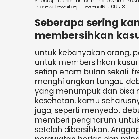
Seberapa sering harus membersihkan kasu
linen-with-white-pillows-nclN_J0UtJ8
Seberapa sering k
membersihkan kas
untuk kebanyakan orang, p
untuk membersihkan kasur 
setiap enam bulan sekali. 
menghilangkan tungau debu,
yang menumpuk dan bisa m
kesehatan. kamu seharusny
juga, seperti menyedot de
memberi pengharum untuk 
setelah dibersihkan. Anggap