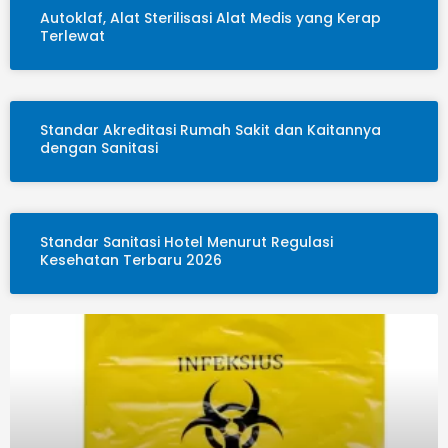
Autoklaf, Alat Sterilisasi Alat Medis yang Kerap
Terlewat
Standar Akreditasi Rumah Sakit dan Kaitannya
dengan Sanitasi
Standar Sanitasi Hotel Menurut Regulasi
Kesehatan Terbaru 2026