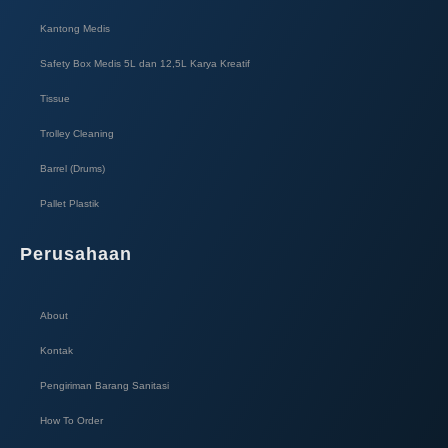
Kantong Medis
Safety Box Medis 5L dan 12,5L Karya Kreatif​
Tissue
Trolley Cleaning
Barrel (Drums)
Pallet Plastik
Perusahaan
About
Kontak
Pengiriman Barang Sanitasi
How To Order