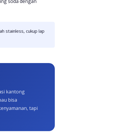
aking soda dengan
h stainless, cukup lap
asi kantong
bau bisa
kenyamanan, tapi