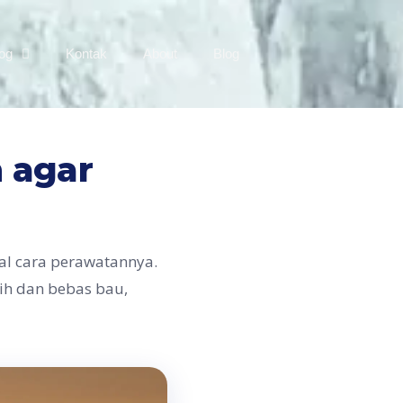
log
Kontak
About
Blog
 agar
al cara perawatannya.
ih dan bebas bau,