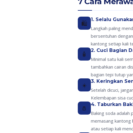
7 Cara Meraw
1. Selalu Guna
🛍️
Langkah paling mend
bersentuhan dengan d
kantong setiap kali
2. Cuci Bagian 
🧴
Minimal satu kali se
tambahkan cairan dis
bagian tepi tutup ya
3. Keringkan S
☀️
Setelah dicuci, jang
Kelembapan sisa cuc
4. Taburkan Bak
🧂
Baking soda adalah 
memasang kantong bar
atau setiap kali me