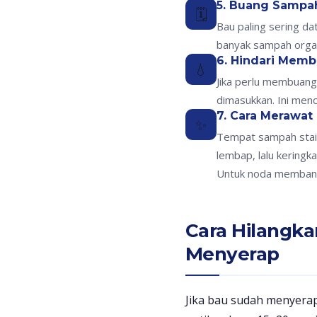
5. Buang Sampah
🗓️
Bau paling sering da
banyak sampah organ
6. Hindari Mem
💧
Jika perlu membuang
dimasukkan. Ini men
7. Cara Merawat
✨
Tempat sampah stain
lembap, lalu kering
Untuk noda membandel
Cara Hilangk
Menyerap
Jika bau sudah menyerap