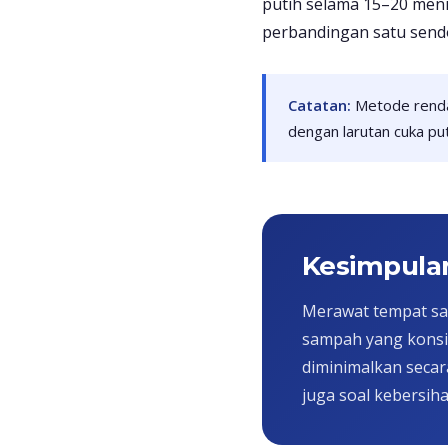
putih selama 15–20 menit
perbandingan satu sendo
Catatan:
Metode rendam
dengan larutan cuka put
Kesimpula
Merawat tempat sa
sampah yang konsis
diminimalkan secar
juga soal kebersih