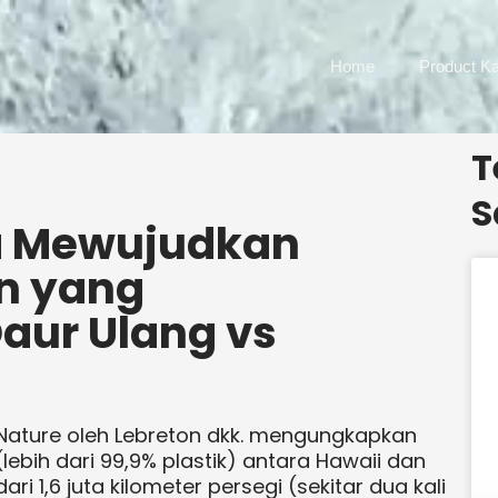
Home
Product Ka
T
S
a Mewujudkan
n yang
aur Ulang vs
 Nature oleh Lebreton dkk. mengungkapkan
ebih dari 99,9% plastik) antara Hawaii dan
ri 1,6 juta kilometer persegi (sekitar dua kali