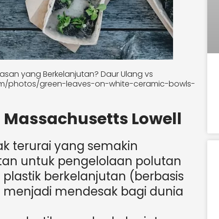
san yang Berkelanjutan? Daur Ulang vs
com/photos/green-leaves-on-white-ceramic-bowls-
as Massachusetts Lowell
idak terurai yang semakin
tan untuk pengelolaan polutan
lastik berkelanjutan (berbasis
i) menjadi mendesak bagi dunia