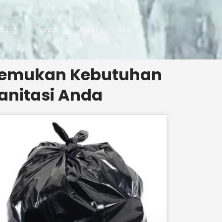
talog
Kontak
About
Blog
emukan Kebutuhan
anitasi Anda