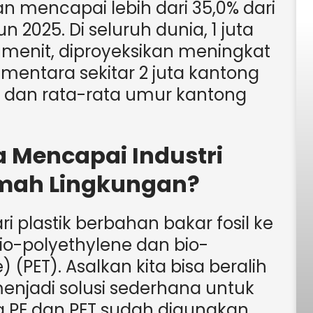
an mencapai lebih dari 35,0% dari
 2025. Di seluruh dunia, 1 juta
r menit, diproyeksikan meningkat
ementara sekitar 2 juta kantong
t dan rata-rata umur kantong
a Mencapai Industri
mah Lingkungan?
ri plastik berbahan bakar fosil ke
 bio-polyethylene dan bio-
 (PET). Asalkan kita bisa beralih
menjadi solusi sederhana untuk
na PE dan PET sudah digunakan