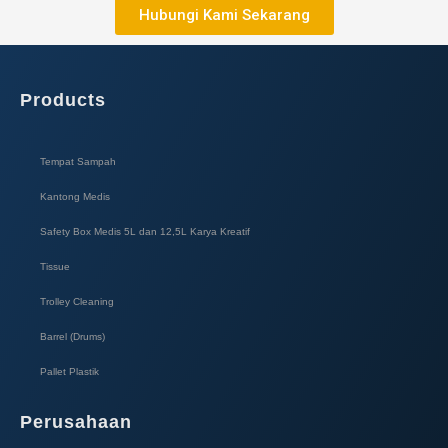
Hubungi Kami Sekarang
Products
Tempat Sampah
Kantong Medis
Safety Box Medis 5L dan 12,5L Karya Kreatif​
Tissue
Trolley Cleaning
Barrel (Drums)
Pallet Plastik
Perusahaan