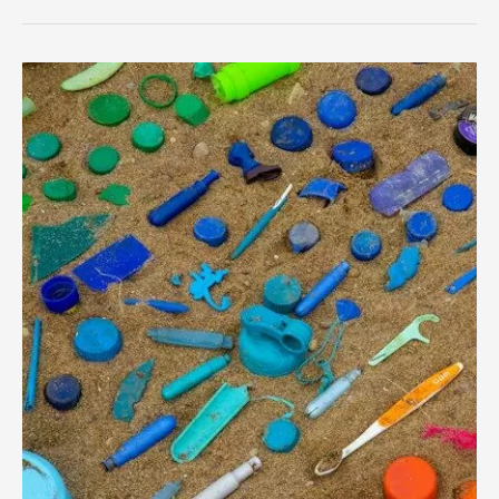
4
Alasan
Mengapa
Penting
Memisahkan
Limbah:
Langkah
Menuju
Lingkungan
yang
Lebih
Bersih