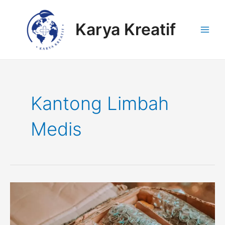
Lewati
Main
ke
Karya Kreatif
Men
konten
Kantong Limbah
Medis
Produsen
Plastik
Packing
Surabaya