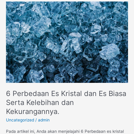
6
Perbedaan
Es
Kristal
dan
Es
Biasa
Serta
Kelebihan
dan
Kekurangannya.​
6 Perbedaan Es Kristal dan Es Biasa
Serta Kelebihan dan
Kekurangannya.​
Uncategorized
/
admin
Pada artikel ini, Anda akan menjelajahi 6 Perbedaan es kristal