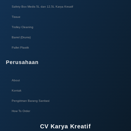
Safety Box Medis 5L dan 12,5L Karya Kreatif​
Tissue
Trolley Cleaning
Barrel (Drums)
Pallet Plastik
Perusahaan
About
Kontak
Pengiriman Barang Sanitasi
How To Order
CV Karya Kreatif